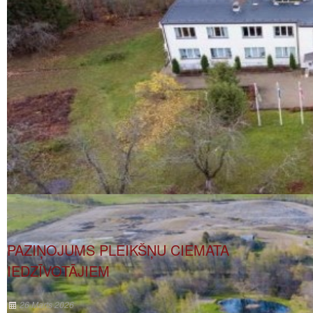
PAZIŅOJUMS PLEIKŠŅU CIEMATA
IEDZĪVOTĀJIEM
26 Marts 2026