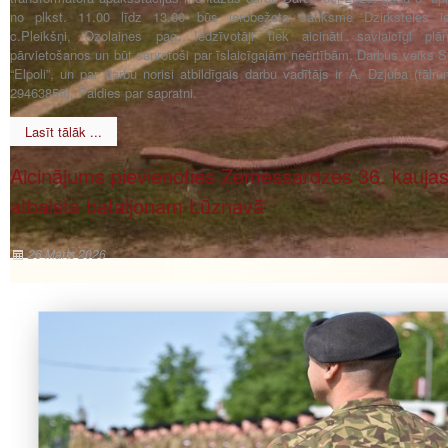
no plkst. 11.00 līdz 13.00 būs ierobežota satiksme Dzirksteles ie
c.Pleikšņi, Ozolaines pag. Iedzīvotāji tiek aicināti savlaicīgi plān
pārvietošanos un būt saprotoši par īslaicīgajām neērtībām. Darbus veiks S
“Elpoli”, un par darbu norisi atbildīgais darbu vadītājs ir A. Dzjuba (tālru
29463859). Paldies par sapratni.
Lasīt tālāk ...
Aicinājums pievienoties Zemessardzes 36. kauja
atbalsta bataljonam Lūznavā
26 Marts 2026