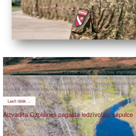
Zemessardzes 36. kaujas atbalsta bataljons aicina Maltas apvienīb
pagastu iedzīvotājus pievienoties Latvijas valsts aizsardzības stiprināšan
kļūstot par zemessargiem. Tā ir iespēja ikvienam Latvijas pilsonim vecu
no 18 līdz 65 gadiem aktīvi iesaistīties valsts drošības nodrošināšan
vienlaikus saglabājot savu ikdienas darbu vai mācības.
Lasīt tālāk ...
Aizvadīta Ozolaines pagasta iedzīvotāju sapulce
11 Marts 2026