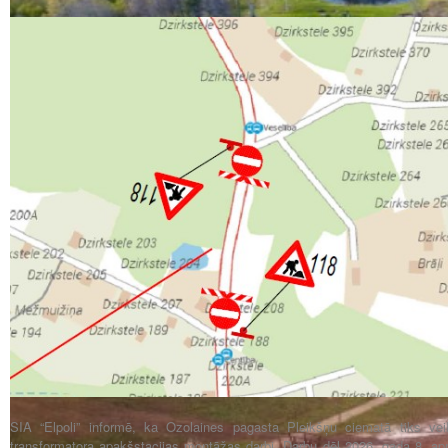
SIA “Elpoli” informē, ka Ozolaines pagasta Pleikšņu ciematā tiks veik
transformatora apakšstacijas montāžas darbi. Darbu dēļ 2026. gada 8. aprī