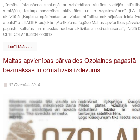
„Darbību īstenošana saskaņā ar sabiedrības virzītas vietējās attīstīb
stratēģiju, tostarp sadarbības aktivitātes un to sagatavošana” (LA 1
aktivitātē „Kopienu spēcinošas un vietas attīstību sekmējošas iniciatīva
atbalstīto LEADER projektu ,,Aprīkojuma iegāde Maltas apvienības pārvald
pagastu kultūras un mākslas radošo aktivitāšu nodrošināšanai’’, Nr.25-0
CL19-C0LA19.2204-000013.
Lasīt tālāk ...
Maltas apvienības pārvaldes Ozolaines pagastā
bezmaksas informatīvais izdevums
07 Februāris 2014