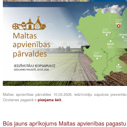
Maltas apvienības pārvaldes 10.03.2026. iedzīvotāju sapulces prezentāci
Ozolaines pagastā ir
pieejama šeit.
Būs jauns aprīkojums Maltas apvienības pagastu