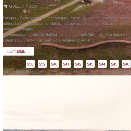
18 Februāris 2026
Latvijas Ģeotelpiskās informācijas aģentūra plāno precizēt vairāk
ūdensobjektu nosaukumus Maltas, Lūznavas, Ozolaines, Pušas un Silmal
pagastu teritorijās.
Lai nosaukumi atbilstu vietējai izrunai un tradīcijām, aicinām iedzīvotāj
sniegt savu viedokli par šiem konkrētajiem objektiem:
Lasīt tālāk ...
Sākums
Iepriekšējā
238
239
240
241
242
243
244
245
246
247
Nākamā
Beigas
247 lapa no 2