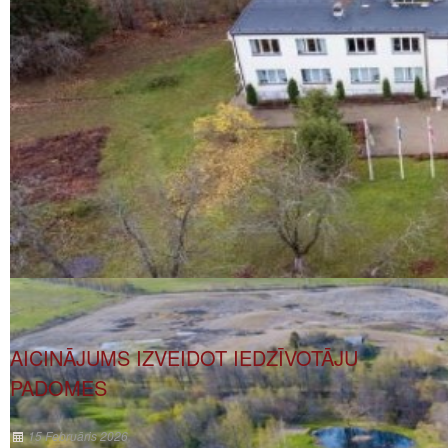
AICINĀJUMS IZVEIDOT IEDZĪVOTĀJU
PADOMES
15 Februāris 2026