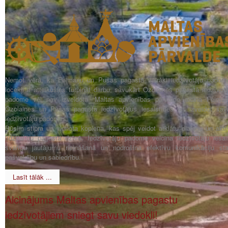
Ņemot vērā, ka Feimaņu un Pušas pagastā vairāki iedzīvotāju padom
locekļi ir atteikušies turpināt darbu, savukārt Ozolaines pagastā iedzīvot
padome vēl nav izveidota, Maltas apvienības pārvalde aicina Feimaņ
Ozolaines un Pušas pagasta iedzīvotājus iesaistīties un izveidot sav
iedzīvotāju padomes.
Būsim stipra un vienota kopiena, kas spēj veidot atklātu dialogu un aktī
līdzdalību pagasta dzīvē. Iedzīvotāju padome veicina iedzīvotāju iesais
svarīgu jautājumu risināšanā un nodrošina efektīvu komunikāciju sta
pašvaldību un sabiedrību.
Lasīt tālāk ...
Aicinājums Maltas apvienības pagastu
iedzīvotājiem sniegt savu viedokli!