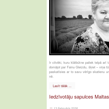
Ir cilvēki, kuru klātbūtne paliek telpā arī
domājot par Fainu Gleizdu, šķiet – viņa tūl
paskatīsies ar to savu vērīgo skatienu un 
nē.
Lasīt tālāk ...
Iedzīvotāju sapulces Maltas
13 Februāris 2026