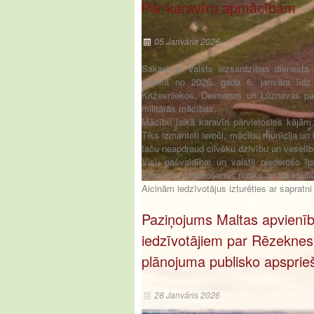
Par karavīru apmācībām
05 Janvāris 2026
Sakarā ar Valsts aizsardzības dienesta 
posmā no 2026. gada 6. janvāra līdz 
Križevniekos, Deimaņos un Lūznavas pa
militārās mācības.
Mācību laikā karavīri pārvietosies kājām,
Tiks izmantoti ieroči, mācību munīcija un i
taču neapdraud cilvēku dzīvību un veselīb
Visu pašvaldībai un valstij piederošo 
Karavīru pārvietošanās notiks arī pa kopl
Aicinām iedzīvotājus izturēties ar sapratn
Paziņojums Maltas apvienī
iedzīvotājiem par Rēzeknes 
plānojuma publisko apsprie
28 Janvāris 2026