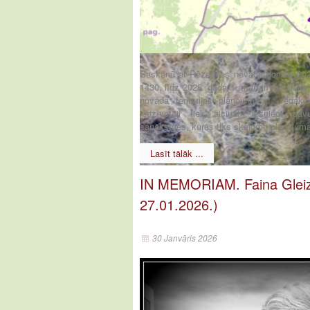
Saskaņā ar Rēzeknes novada domes 202
1430, līdz 2026. gada 1. martam publiskaj
novada teritorijas plānojuma 1. redakc
iedzīvotāji tiek aicināti iesniegt sa
sanāksmēs, kurās tiks skaidroti plānojuma 
Lasīt tālāk ...
IN MEMORIAM. Faina Gleiz
27.01.2026.)
30 Janvāris 2026