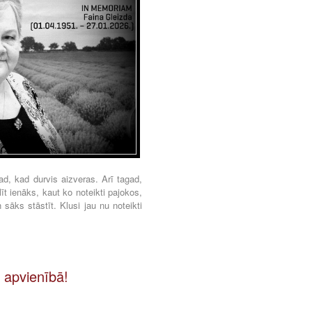
 tad, kad durvis aizveras. Arī tagad,
īt ienāks, kaut ko noteikti pajokos,
sāks stāstīt. Klusi jau nu noteikti
 apvienībā!