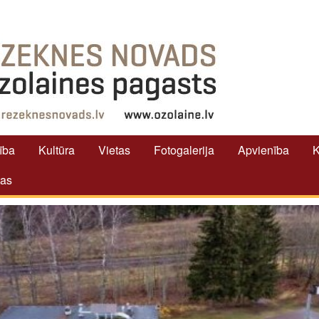
tība
Kultūra
Vietas
Fotogalerija
Apvienība
K
tas