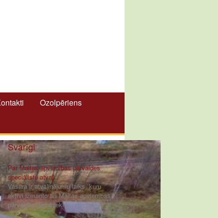
ontakti
Ozolpēriens
Svarīgi
Par Maltas apvienības pārvaldes
speciālistu atvaļi...
Vasara ir atvaļinājumu laiks, kuru
aktīvi izmanto arī Maltas apvienības
pārvaldes darbinieki [ ... ]