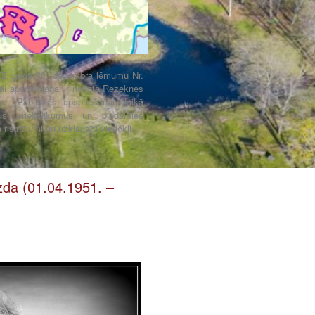
5. gada 30. decembra lēmumu Nr.
ai apspriešanai ir nodota Rēzeknes
ija. Publiskās apspriešanas laikā
vus priekšlikumus un piedalīties
risinājumi un uzklausīti viedokļi.
da (01.04.1951. –