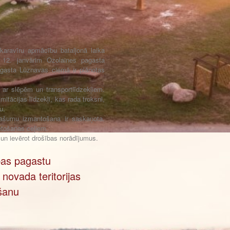
karavīru apmācību bataljonā laika
12. janvārim Ozolaines pagasta
gasta Lūznavas ciemā ir plānotas
 ar slēpēm un transportlīdzekļiem.
mitācijas līdzekļi, kas rada troksni,
u.
īpašumu izmantošana ir saskaņota.
ietošanas ceļiem.
i un ievērot drošības norādījumus.
bas pagastu
novada teritorijas
šanu