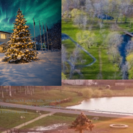
, dzīvību kā priežu sils, mieru kā
vējradis. Un lai mēs kopā esam kā
n tradīciju spēkā.