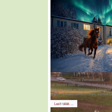
Siltus un ģimeniskus Ziemassvētkus!
Lai Jaunais 2026. gads nes spēku kā ozols
Feimaņu ezers un iedvesmu kā Lūznavas 
Maltas dzirnavu ritenis — stipri, kustībā u
Lasīt tālāk ...