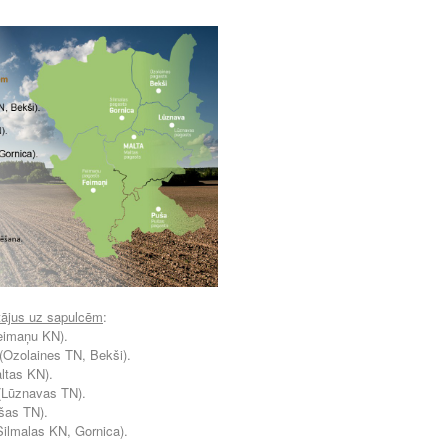
otājus uz sapulcēm
:
Feimaņu KN).
 (Ozolaines TN, Bekši).
altas KN).
 (Lūznavas TN).
šas TN).
Silmalas KN, Gornica).