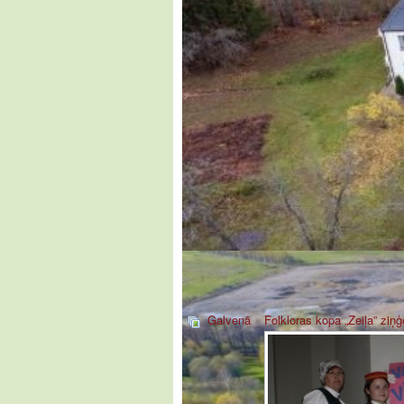
Galvenā
»
Folkloras kopa „Zeiļa” ziņ