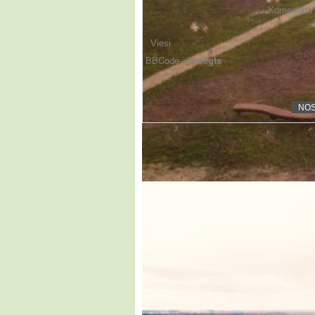
Komentāra f
BBCode -
izslēgts