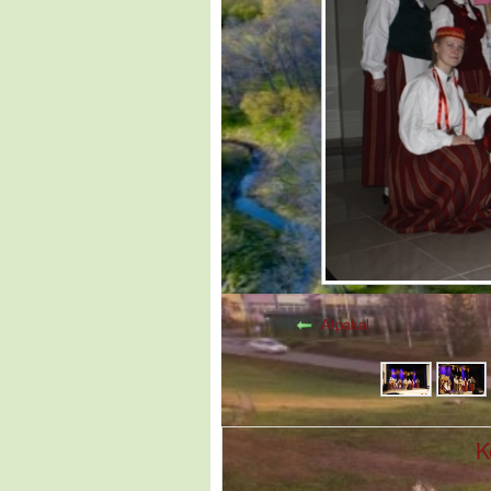
Atpakaļ
K