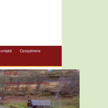
ontakti
Ozolpēriens
Svarīgi
Par Maltas apvienības pārvaldes
speciālistu atvaļi...
Vasara ir atvaļinājumu laiks, kuru
aktīvi izmanto arī Maltas apvienības
pārvaldes darbinieki [ ... ]