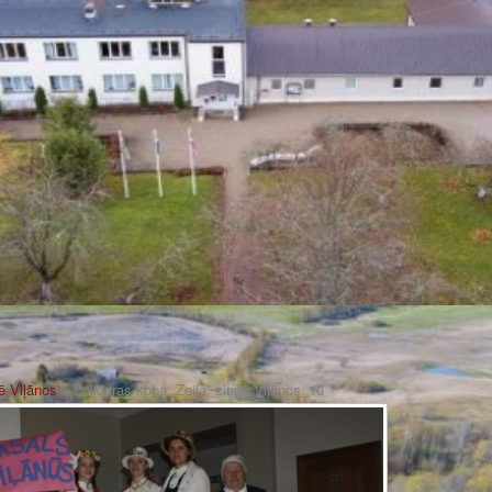
ģē Viļānos
» Folkloras kopa „Zeiļa” ziņģē Viļānos_10