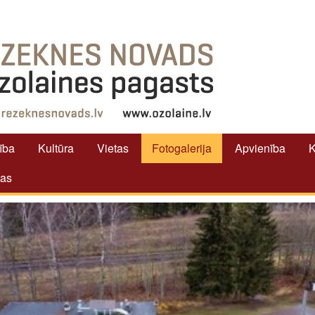
tība
Kultūra
Vietas
Fotogalerija
Apvienība
K
tas