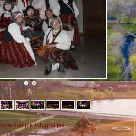
Tālāk
omentāri pie fotogrāfijas