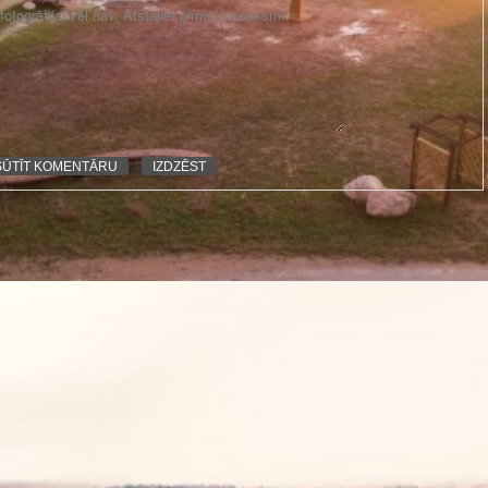
otogrāfijai vēl nav. Atstājiet pirmo atsauksmi!