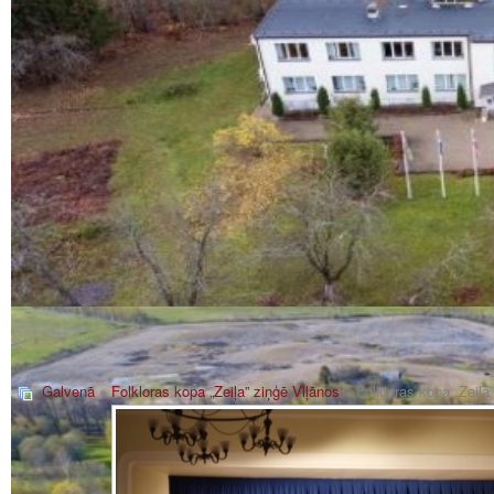
Galvenā
»
Folkloras kopa „Zeiļa” ziņģē Viļānos
» Folkloras kopa „Zeiļa