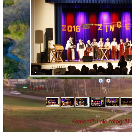
Atpakaļ
Komentāri pie fotogrāfi