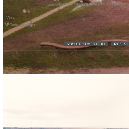
Komentāra fotogrāfijai vēl nav. Atstājiet pir
BBCode -
izslēgts