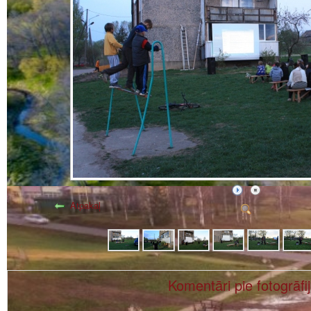
Atpakaļ
Komentāri pie fotogrāfi