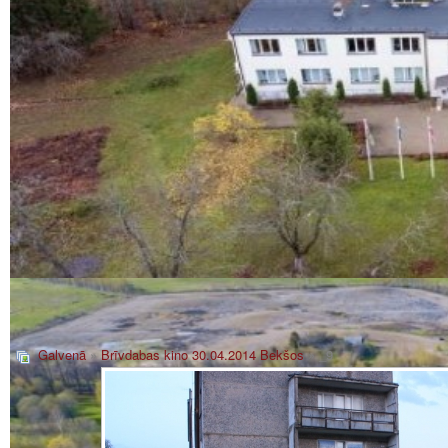
Galvenā
»
Brīvdabas kino 30.04.2014 Bekšos
» _9