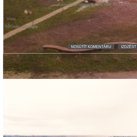
Komentāra fotogrāfijai vēl nav. Atstājiet pir
BBCode -
izslēgts