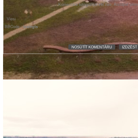
Komentāra fotogrāfijai vēl nav. Atstājiet pir
BBCode -
izslēgts