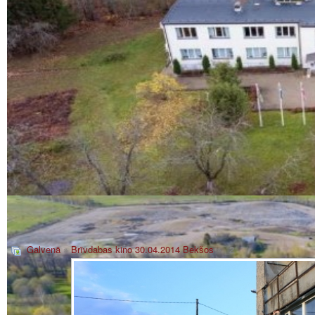
Galvenā
»
Brīvdabas kino 30.04.2014 Bekšos
» _2