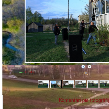
Atpakaļ
Komentāri pie fotogrāfi