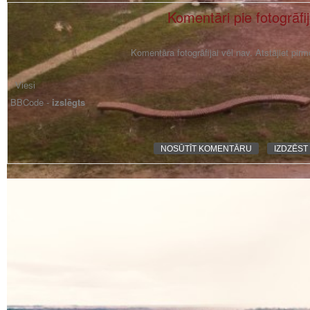
Komentāri pie fotogrāfi
Komentāra fotogrāfijai vēl nav. Atstājiet pir
BBCode -
izslēgts