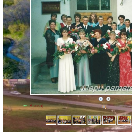
Atpakaļ