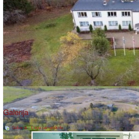
Galerija
Galvenā
»
Liepu pamatskola
» Izlaidums