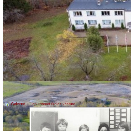
Galvenā
»
Liepu pamatskolas vēsture
» Izlaidums