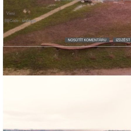
BBCode -
izslēgts