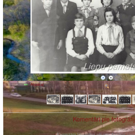
Atpakaļ
Komentāri pie fotogrāfi
Komentāra fotogrāfijai vēl nav. Atstājiet pir