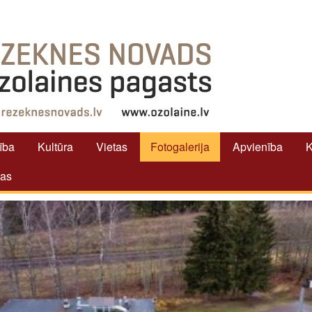
tība
Kultūra
Vietas
Fotogalerija
Apvienība
K
tas