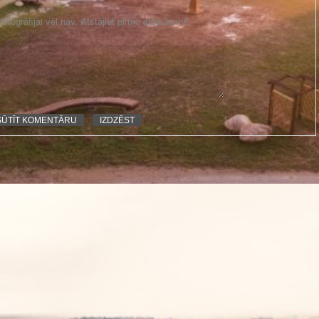
otogrāfijai vēl nav. Atstājiet pirmo atsauksmi!