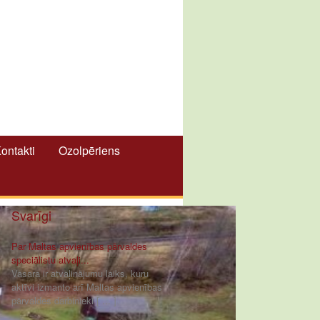
ontakti
Ozolpēriens
Svarīgi
Par Maltas apvienības pārvaldes
speciālistu atvaļi...
Vasara ir atvaļinājumu laiks, kuru
aktīvi izmanto arī Maltas apvienības
pārvaldes darbinieki [ ... ]