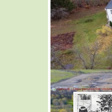
Galvenā
»
Liepu pamatskolas vēstur