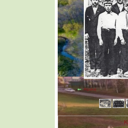
Atpakaļ
K