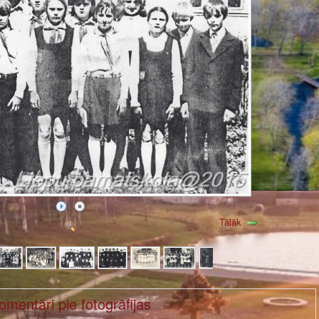
Tālāk
omentāri pie fotogrāfijas