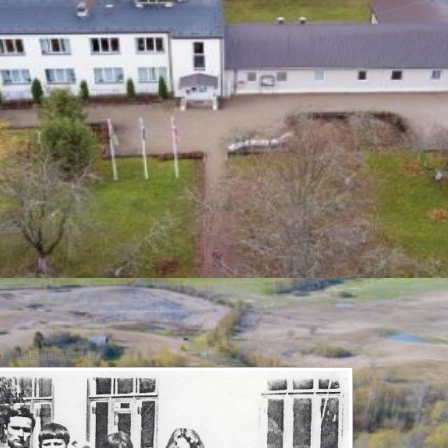
e
» Izlaidums_10