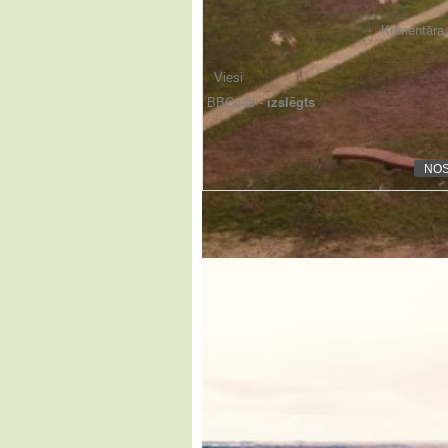
Komentāra f
BBCode -
izslēgts