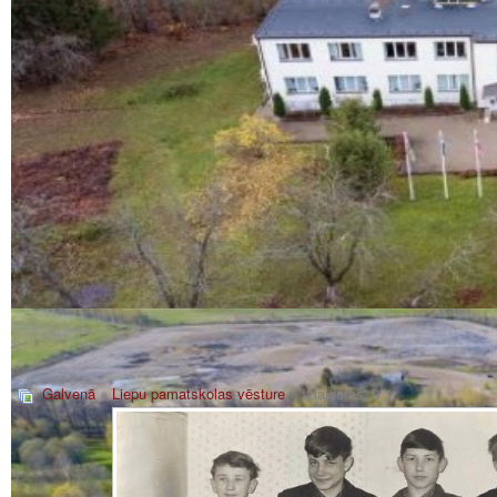
Galvenā
»
Liepu pamatskolas vēsture
» Izlaidums_9