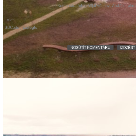
Komentāra fotogrāfijai vēl nav. Atstājiet pir
BBCode -
izslēgts