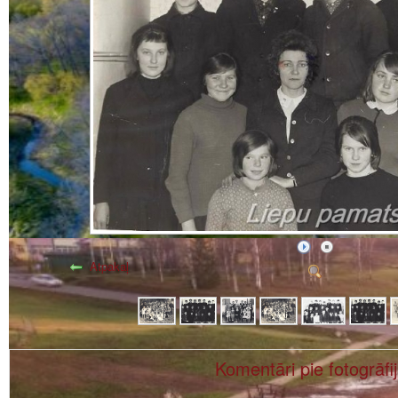
Atpakaļ
Komentāri pie fotogrāfi