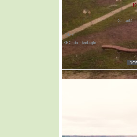
K
Komentāra f
BBCode -
izslēgts