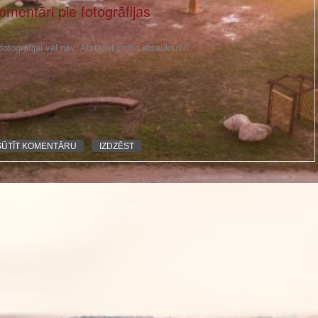
omentāri pie fotogrāfijas
otogrāfijai vēl nav. Atstājiet pirmo atsauksmi!