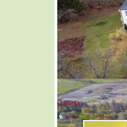
Galerija
Galvenā
»
Liepu pamatskola
» Zinību