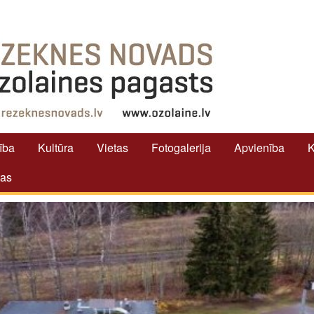
tība
Kultūra
Vietas
Fotogalerija
Apvienība
K
tas