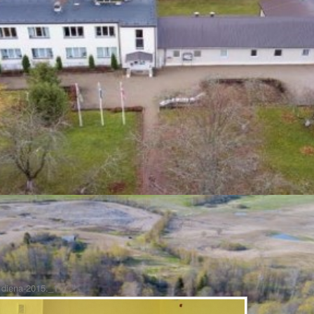
 diena-2015._1