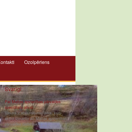
ontakti
Ozolpēriens
Svarīgi
Par Maltas apvienības pārvaldes
speciālistu atvaļi...
Vasara ir atvaļinājumu laiks, kuru
aktīvi izmanto arī Maltas apvienības
pārvaldes darbinieki [ ... ]