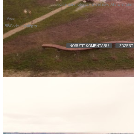
Komentāra fotogrāfijai vēl nav. Atstājiet pir
BBCode -
izslēgts