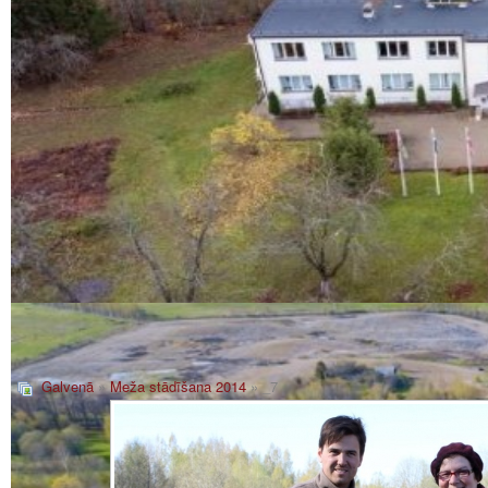
Galvenā
»
Meža stādīšana 2014
» _7