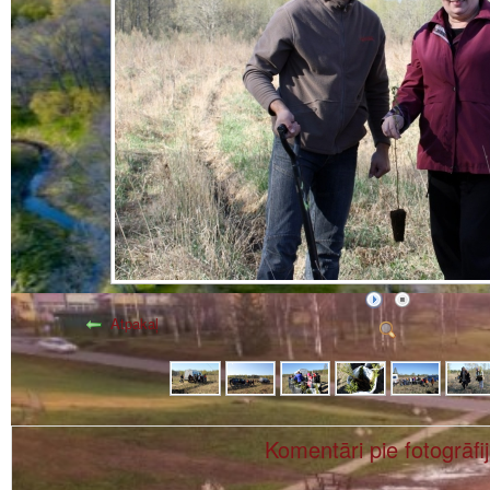
Atpakaļ
Komentāri pie fotogrāfi