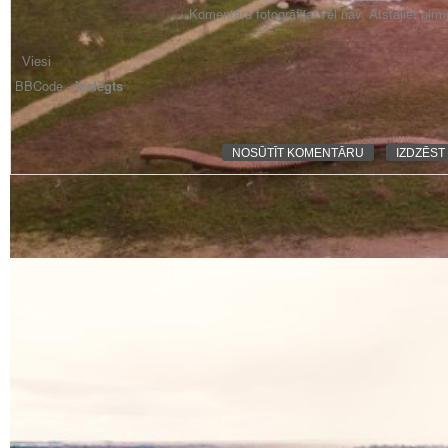
Komentāra fotogrāfijai vēl nav. Atstājiet pir
BBCode -
izslēgts