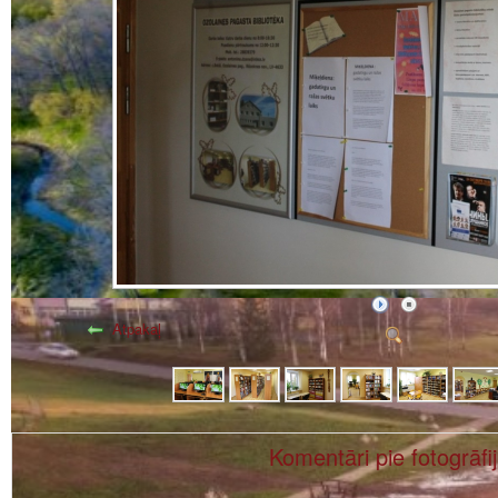
Atpakaļ
Komentāri pie fotogrāfi