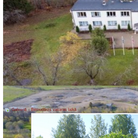
Galvenā
»
Bērnudārzs vasaras laikā
» Bērnudārzs vasaras laikā_11