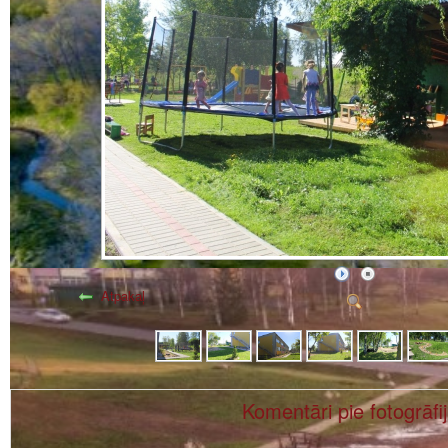
Atpakaļ
Komentāri pie fotogrāfi