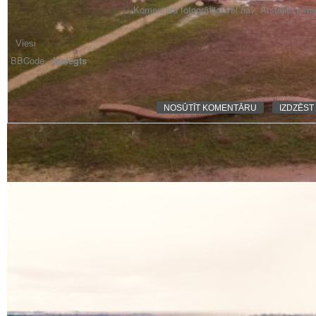
Komentāra fotogrāfijai vēl nav. Atstājiet pir
BBCode -
izslēgts