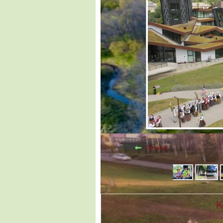
Atpakaļ
K