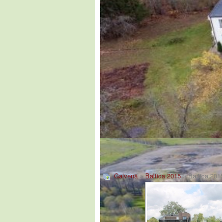
Galvenā
»
Baltica 2015
» Baltica 201