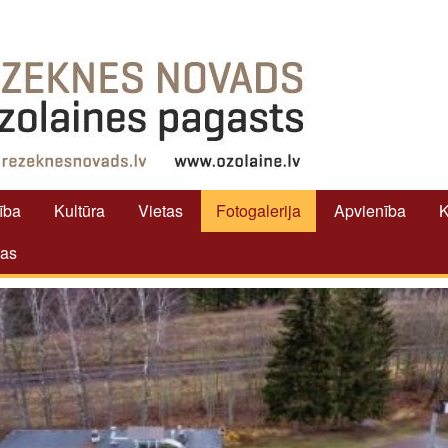
tība
Kultūra
Vietas
Fotogalerija
Apvienība
K
tas