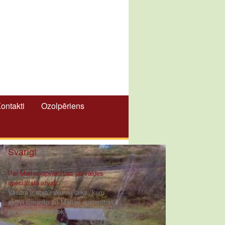
ontakti
Ozolpēriens
Svarīgi
Par Maltas apvienības pārvaldes
speciālistu atvaļi...
Vasara ir atvaļinājumu laiks, kuru
aktīvi izmanto arī Maltas apvienības
pārvaldes darbinieki [ ... ]