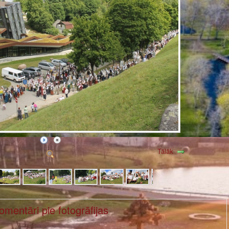
Tālāk
omentāri pie fotogrāfijas