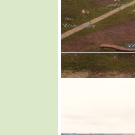
Komentāra f
BBCode -
izslēgts