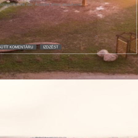
otogrāfijai vēl nav. Atstājiet pirmo atsauksmi!