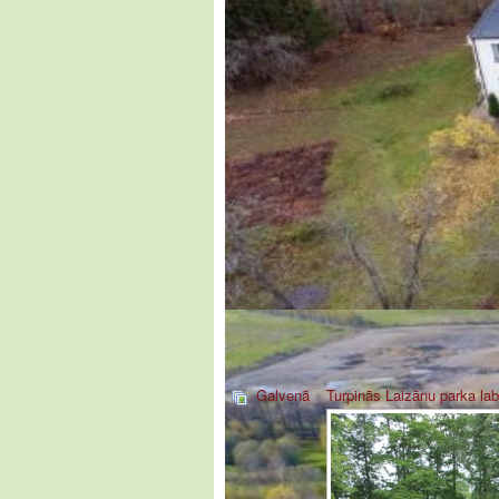
Galvenā
»
Turpinās Laizānu parka lab