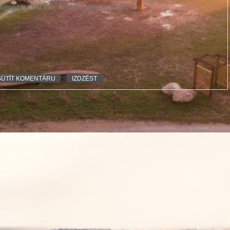
otogrāfijai vēl nav. Atstājiet pirmo atsauksmi!