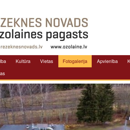
tība
Kultūra
Vietas
Fotogalerija
Apvienība
K
tas