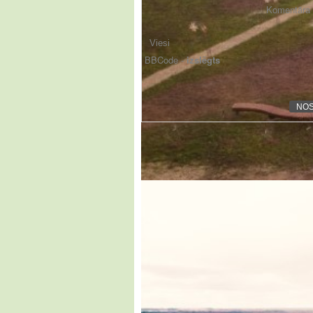
Komentāra f
BBCode -
izslēgts