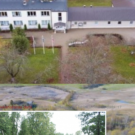
iekārtošanas darbi
» Turpinās Laizānu parka labiekārtošanas darbi_17