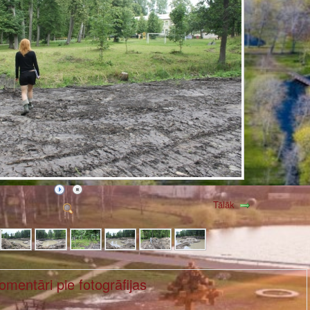
Tālāk
omentāri pie fotogrāfijas