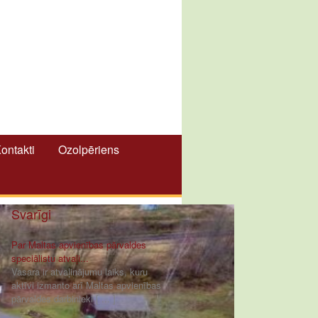
ontakti
Ozolpēriens
Svarīgi
Par Maltas apvienības pārvaldes
speciālistu atvaļi...
Vasara ir atvaļinājumu laiks, kuru
aktīvi izmanto arī Maltas apvienības
pārvaldes darbinieki [ ... ]