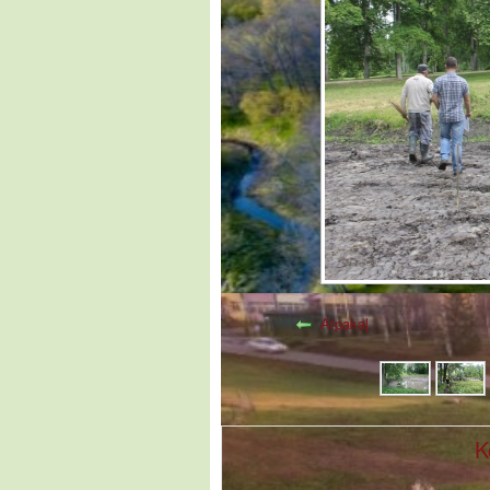
Atpakaļ
K