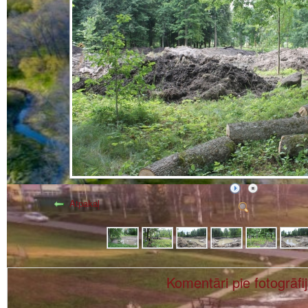
Atpakaļ
Komentāri pie fotogrāfi