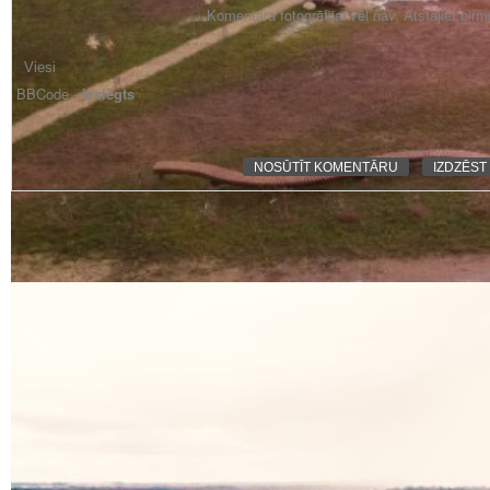
Komentāra fotogrāfijai vēl nav. Atstājiet pir
BBCode -
izslēgts