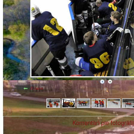
Atpakaļ
Komentāri pie fotogrāfi