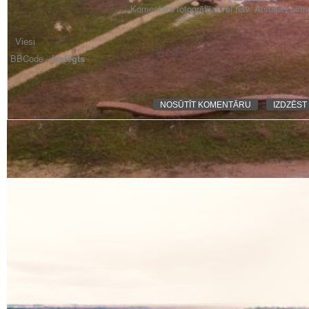
Komentāra fotogrāfijai vēl nav. Atstājiet pir
BBCode -
izslēgts