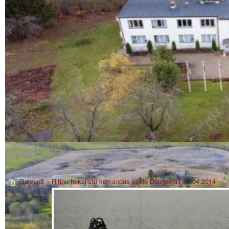
Galvenā
»
Ritiņu hokejistu komandas spēle Daugavpilī 12.04.2014
» _