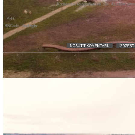
Komentāra fotogrāfijai vēl nav. Atstājiet pir
BBCode -
izslēgts