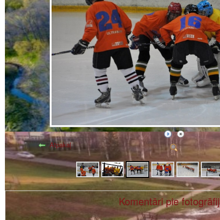
Atpakaļ
Komentāri pie fotogrāfi