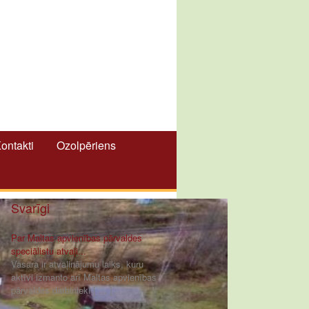
ontakti
Ozolpēriens
Svarīgi
Par Maltas apvienības pārvaldes
speciālistu atvaļi...
Vasara ir atvaļinājumu laiks, kuru
aktīvi izmanto arī Maltas apvienības
pārvaldes darbinieki [ ... ]