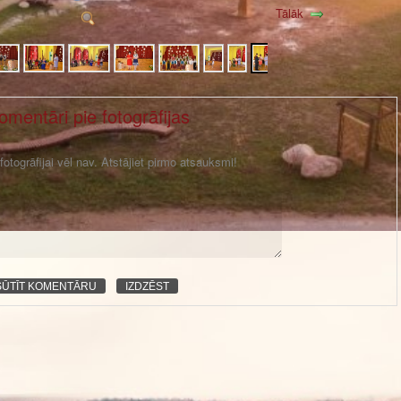
Tālāk
omentāri pie fotogrāfijas
otogrāfijai vēl nav. Atstājiet pirmo atsauksmi!