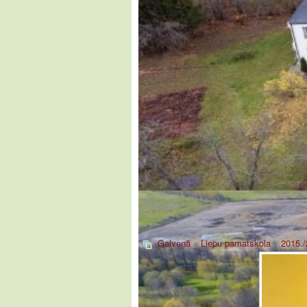
Galvenā
»
Liepu pamatskola
»
2015./