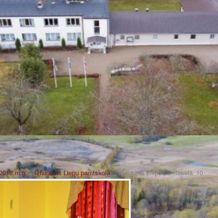
2016.m.g.
»
Izlaidums Liepu pamtskolā
» Izlaidums Liepu pamtskolā_10