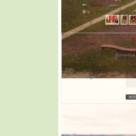
Atpakaļ
K
Komentāra f
BBCode -
izslēgts