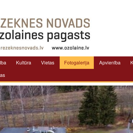
tība
Kultūra
Vietas
Fotogalerija
Apvienība
K
tas