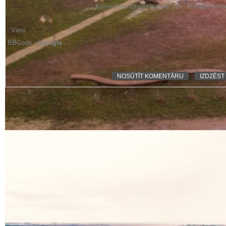
Komentāra fotogrāfijai vēl nav. Atstājiet pir
BBCode -
izslēgts