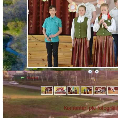
Atpakaļ
Komentāri pie fotogrāfi