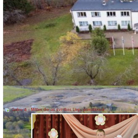
Galvenā
»
Mātes dienas svinības Liepu pamatskolā
» Mātes dienas sv