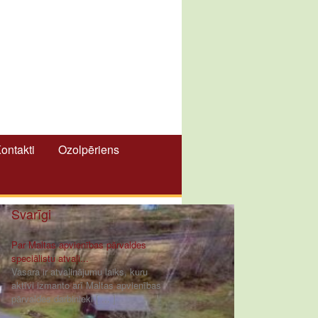
ontakti
Ozolpēriens
Svarīgi
Par Maltas apvienības pārvaldes
speciālistu atvaļi...
Vasara ir atvaļinājumu laiks, kuru
aktīvi izmanto arī Maltas apvienības
pārvaldes darbinieki [ ... ]