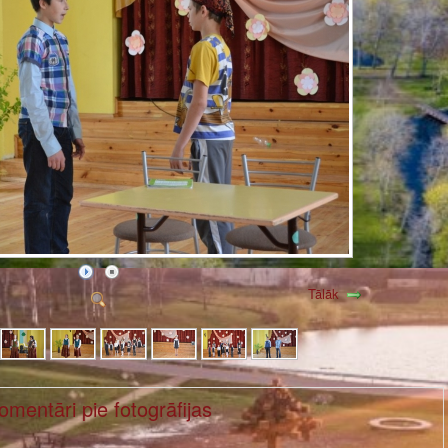
Tālāk
omentāri pie fotogrāfijas