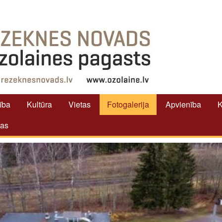
tība
Kultūra
Vietas
Fotogalerija
Apvienība
K
tas