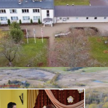
epu pamatskolā
» Mātes dienas svinības Liepu pamatskolā_13