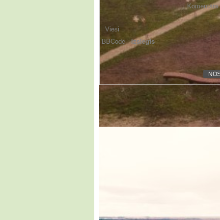
Komentāra f
BBCode -
izslēgts