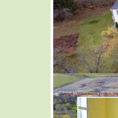
Galvenā
»
Mātes dienas svinības Li