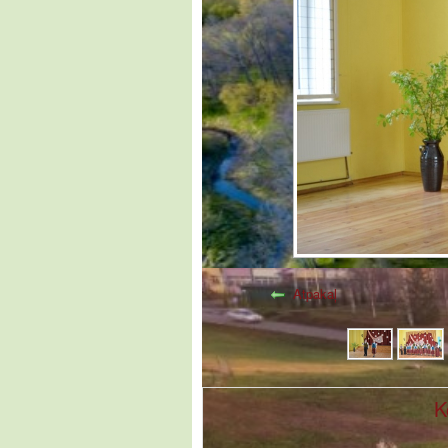
Atpakaļ
K