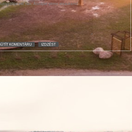
otogrāfijai vēl nav. Atstājiet pirmo atsauksmi!