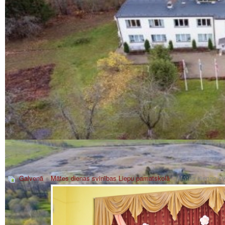
Galvenā
»
Mātes dienas svinības Liepu pamatskolā
» Mātes dienas sv