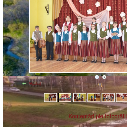
Atpakaļ
Komentāri pie fotogrāfi