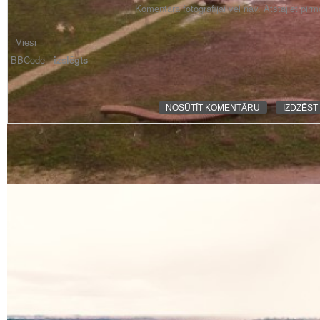
Komentāra fotogrāfijai vēl nav. Atstājiet pir
BBCode -
izslēgts