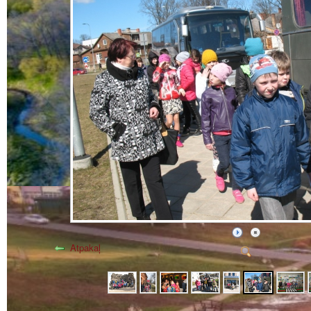
Atpakaļ