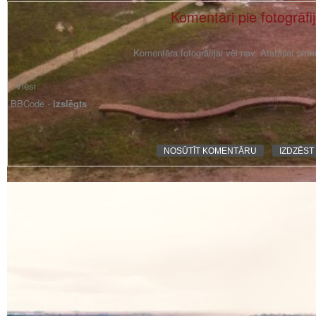
Komentāri pie fotogrāfi
Komentāra fotogrāfijai vēl nav. Atstājiet pir
BBCode -
izslēgts