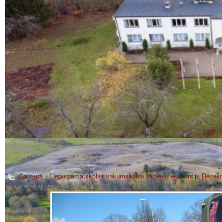
Galvenā
»
Liepu pamatskolas sākumskolas skolēnu ekskursija Rēzek
skolēnu ekskursija Rēzeknē_6