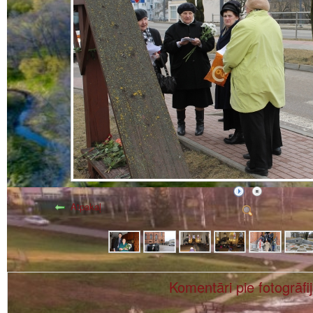
Atpakaļ
Komentāri pie fotogrāfi