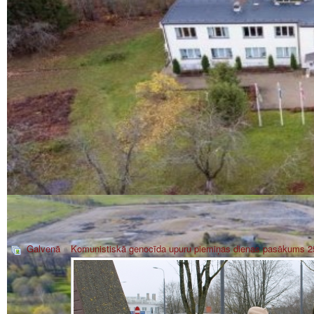
Galvenā
»
Komunistiskā genocīda upuru piemiņas dienas pasākums 2