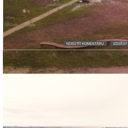
Komentāra fotogrāfijai vēl nav. Atstājiet pir
BBCode -
izslēgts