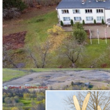
Galvenā
»
Lieldienu dekors
» Lieldienu dekors_19