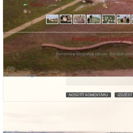
Atpakaļ
Komentāri pie fotogrāfi
Komentāra fotogrāfijai vēl nav. Atstājiet pir
BBCode -
izslēgts