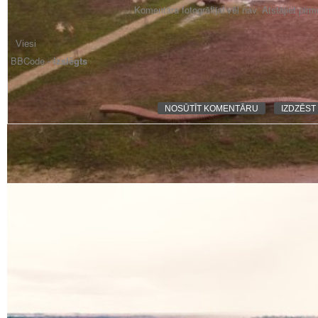
Komentāra fotogrāfijai vēl nav. Atstājiet pir
BBCode -
izslēgts