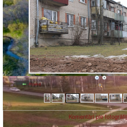
Atpakaļ
Komentāri pie fotogrāfi