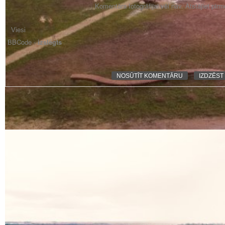
Komentāra fotogrāfijai vēl nav. Atstājiet pir
BBCode -
izslēgts