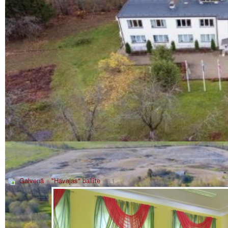
Galvenā
»
"Havajas" ballīte
» _1