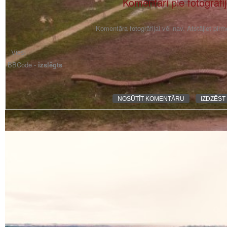
Komentāri pie fotogrāfi
Komentāra fotogrāfijai vēl nav. Atstājiet pir
BBCode -
izslēgts