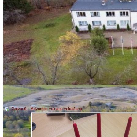
Galvenā
»
Adventes vainagu veidošana
» Adventes vainagu veidošan