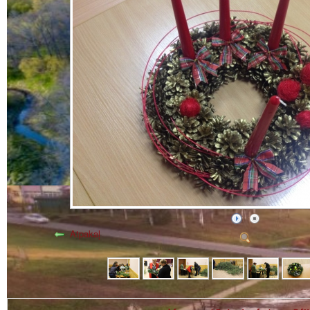
Atpakaļ