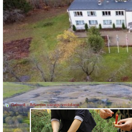
Galvenā
»
Adventes vainagu veidošana
» Adventes vainagu veidošan