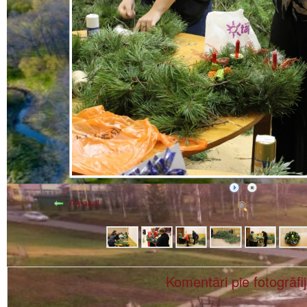
Atpakaļ
Komentāri pie fotogrāfi