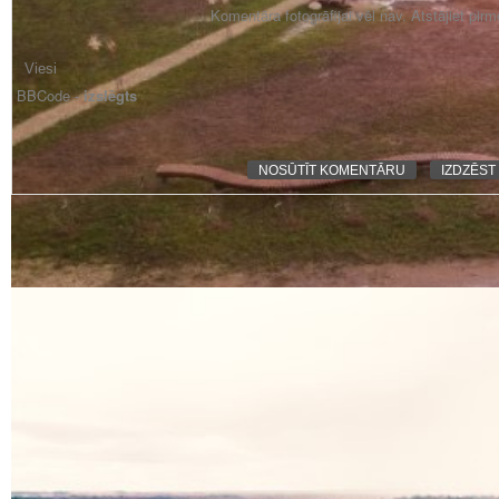
Komentāra fotogrāfijai vēl nav. Atstājiet pir
BBCode -
izslēgts