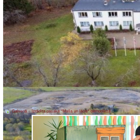
Galvenā
»
Izrādīta pasaka "Maša un lācis" bērnudārzā
» _10