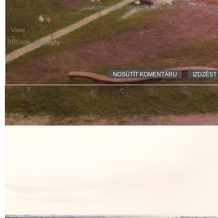
Komentāra fotogrāfijai vēl nav. Atstājiet pir
BBCode -
izslēgts