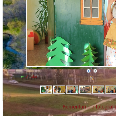
Atpakaļ
Komentāri pie fotogrāfi