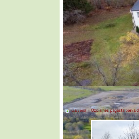
Galvenā
»
Ozolaines pagasta pārvald
pārvalde iegādājusies 2007.gada autobus