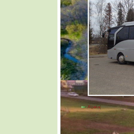
Atpakaļ