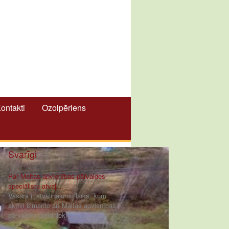
ontakti
Ozolpēriens
Svarīgi
Par Maltas apvienības pārvaldes
speciālistu atvaļi...
Vasara ir atvaļinājumu laiks, kuru
aktīvi izmanto arī Maltas apvienības
pārvaldes darbinieki [ ... ]