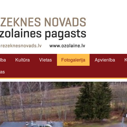
tība
Kultūra
Vietas
Fotogalerija
Apvienība
K
tas