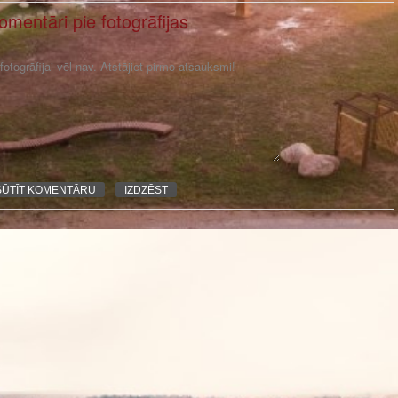
omentāri pie fotogrāfijas
otogrāfijai vēl nav. Atstājiet pirmo atsauksmi!