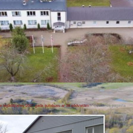
e iegādājusies 2007.gada autobusu ar 36.sēdvietām
» Ozolaines pagasta
u ar 36.sēdvietām_3