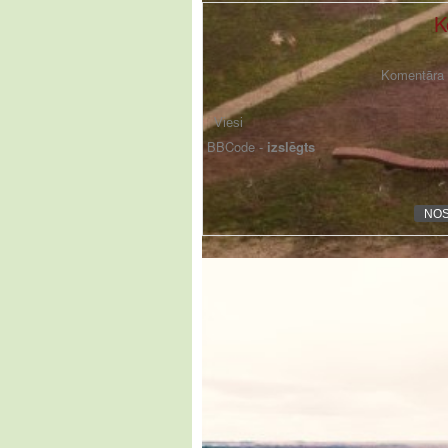
K
Komentāra f
BBCode -
izslēgts