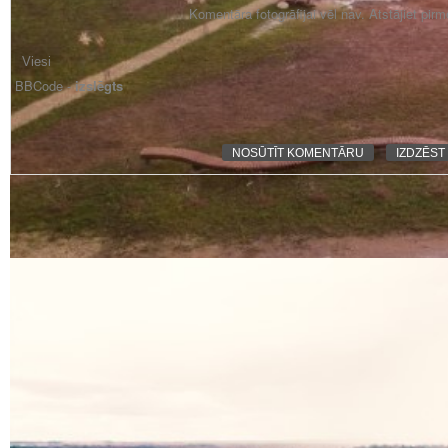
Komentāra fotogrāfijai vēl nav. Atstājiet pir
BBCode -
izslēgts