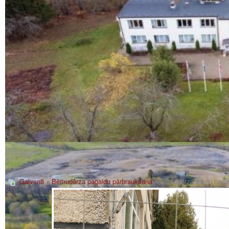
Galvenā
»
Bērnudārza pagaidu pārbraukšana
» Bērnudārza bērnu pārbr