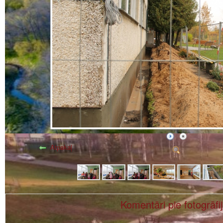
Atpakaļ
Komentāri pie fotogrāfi