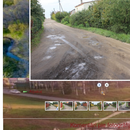
Atpakaļ
Komentāri pie fotogrāfi