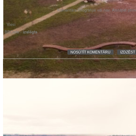
Komentāra fotogrāfijai vēl nav. Atstājiet pir
BBCode -
izslēgts