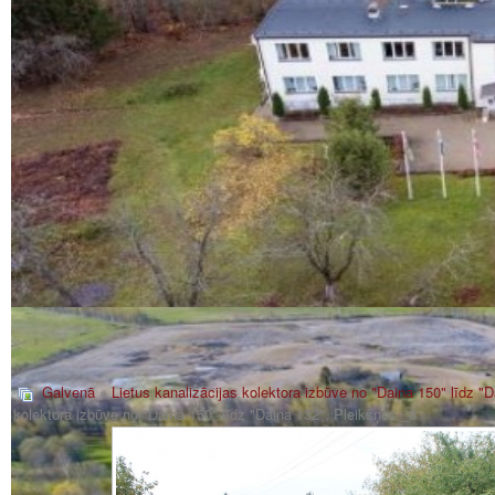
Galvenā
»
Lietus kanalizācijas kolektora izbūve no "Daina 150" līdz "
kolektora izbūve no "Daina 150" līdz "Daina 132", Pleikšņos _8