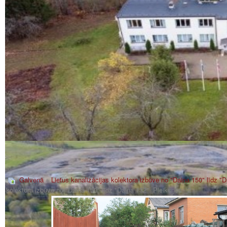
Galvenā
»
Lietus kanalizācijas kolektora izbūve no "Daina 150" līdz "
kolektora izbūve no "Daina 150" līdz "Daina 132", Pleikšņos _2