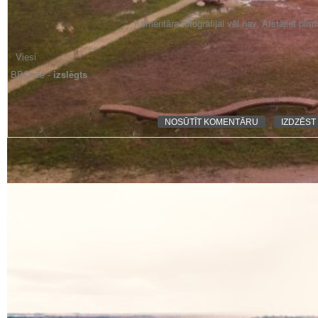
Komentāra fotogrāfijai vēl nav. Atstājiet pir
BBCode -
izslēgts