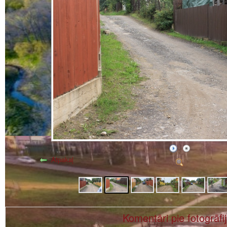
Atpakaļ
Komentāri pie fotogrāfi