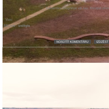
Komentāra fotogrāfijai vēl nav. Atstājiet pir
BBCode -
izslēgts