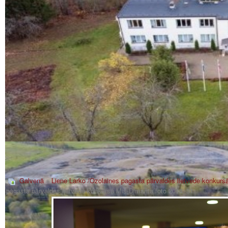
Galvenā
»
Liene Larko /Ozolaines pagasta pārvaldes lietvede konkurs
pagasta pārvaldes lietvede konkursā Mis Dimanta foto 2014_31