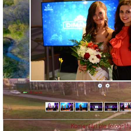
Atpakaļ
Komentāri pie fotogrāfi