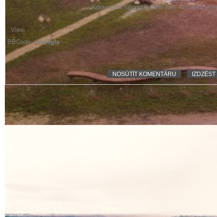
Komentāra fotogrāfijai vēl nav. Atstājiet pir
BBCode -
izslēgts