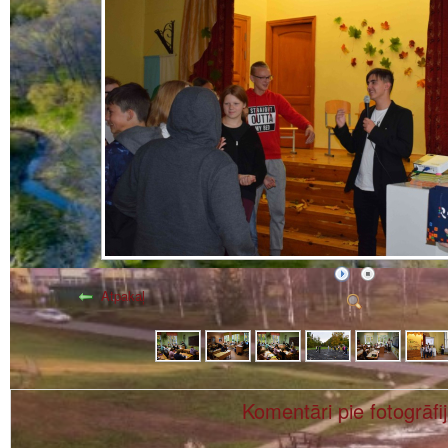
Atpakaļ
Komentāri pie fotogrāfi