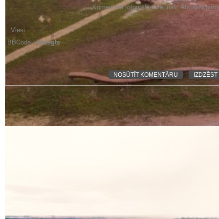
Komentāra fotogrāfijai vēl nav. Atstājiet pir
BBCode -
izslēgts