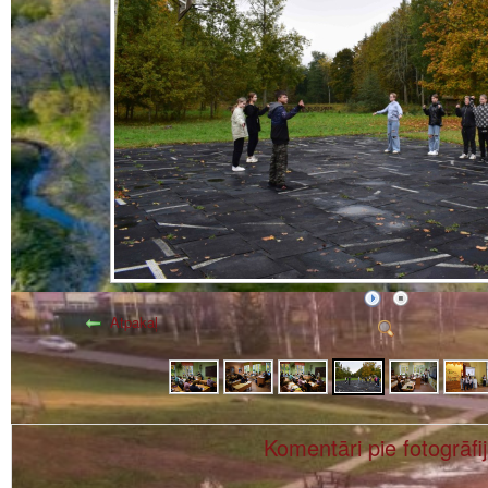
Atpakaļ
Komentāri pie fotogrāfi