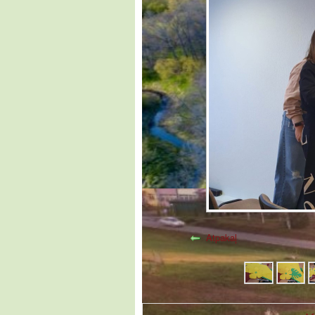
Atpakaļ