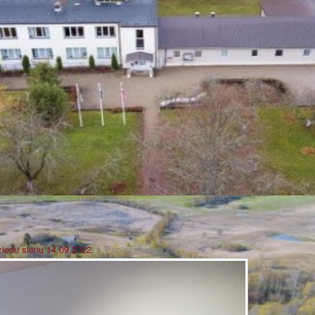
ziedu sienu 14.09.2022.
» Papīra ziedi_9