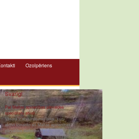
ontakti
Ozolpēriens
Svarīgi
Par Maltas apvienības pārvaldes
speciālistu atvaļi...
Vasara ir atvaļinājumu laiks, kuru
aktīvi izmanto arī Maltas apvienības
pārvaldes darbinieki [ ... ]