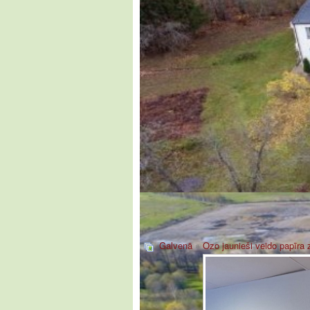
Galvenā
»
Ozo jaunieši veido papīra 