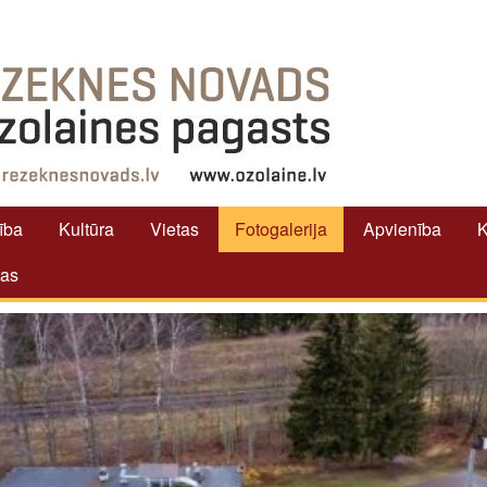
tība
Kultūra
Vietas
Fotogalerija
Apvienība
K
tas