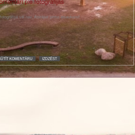
omentāri pie fotogrāfijas
otogrāfijai vēl nav. Atstājiet pirmo atsauksmi!