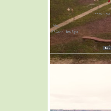
K
Komentāra f
BBCode -
izslēgts