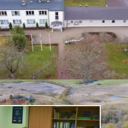
kolā 01.09.2022.
» Zinību diena Liepu pamatskolā 01.09.2022._6