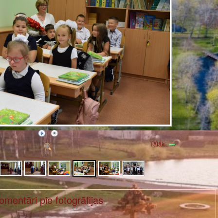
Tālāk
omentāri pie fotogrāfijas