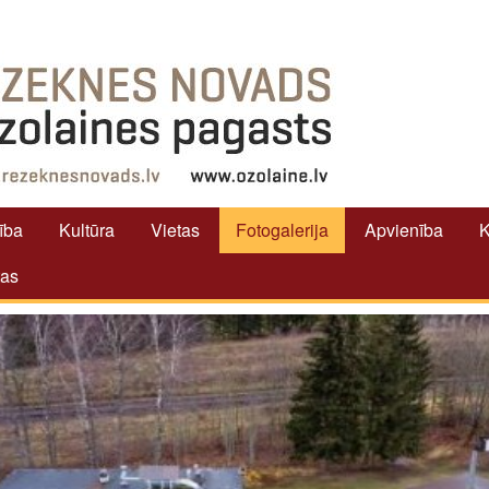
tība
Kultūra
Vietas
Fotogalerija
Apvienība
K
tas