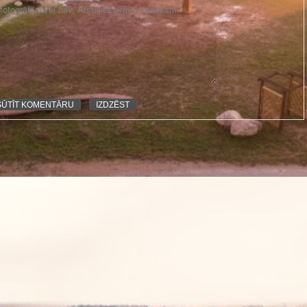
otogrāfijai vēl nav. Atstājiet pirmo atsauksmi!