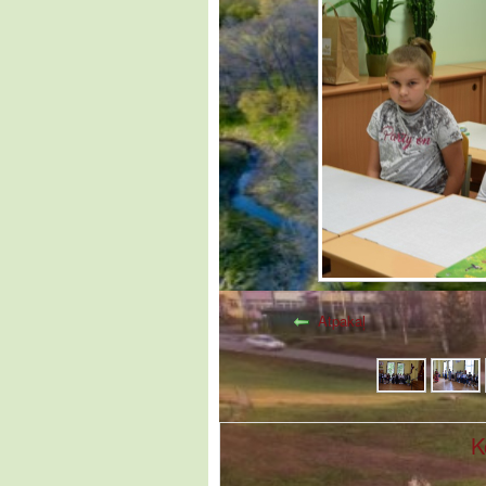
Atpakaļ
K