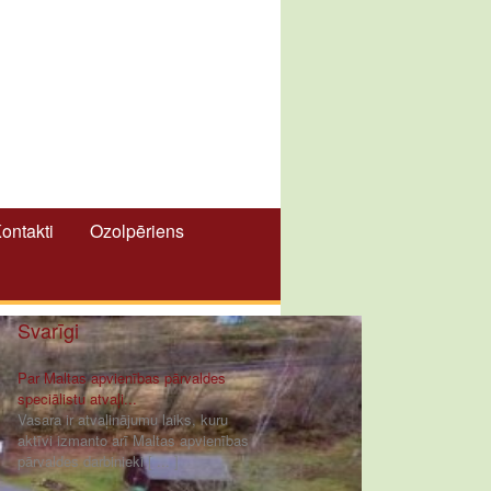
ontakti
Ozolpēriens
Svarīgi
Par Maltas apvienības pārvaldes
speciālistu atvaļi...
Vasara ir atvaļinājumu laiks, kuru
aktīvi izmanto arī Maltas apvienības
pārvaldes darbinieki [ ... ]