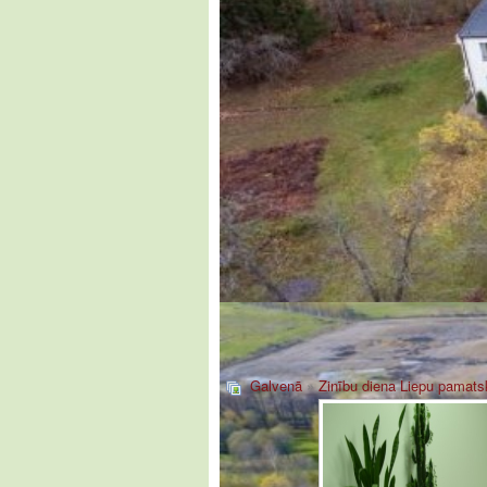
Galvenā
»
Zinību diena Liepu pamats