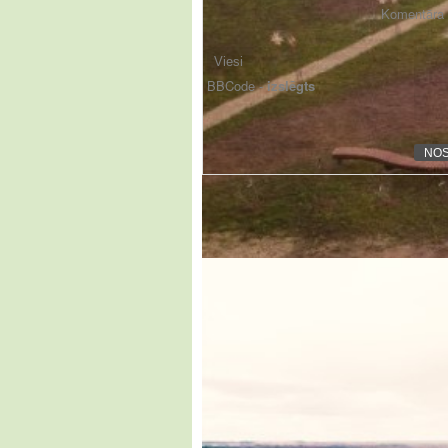
Komentāra f
BBCode -
izslēgts