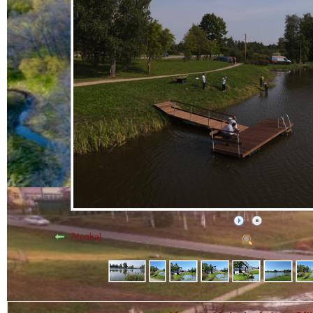
Atpakaļ