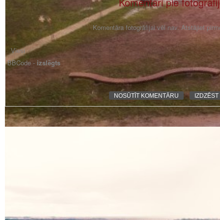
Komentāri pie fotogrāfi
Komentāra fotogrāfijai vēl nav. Atstājiet pir
BBCode -
izslēgts