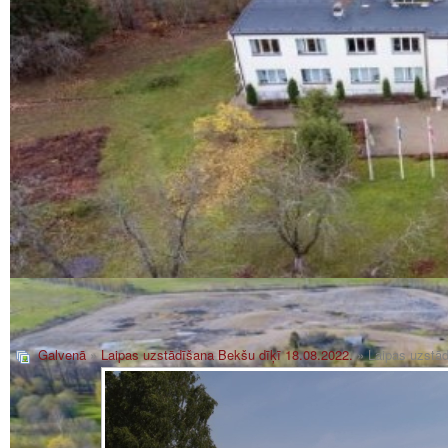
Galvenā
»
Laipas uzstādīšana Bekšu dīķī 18.08.2022.
» Laipas uzstād