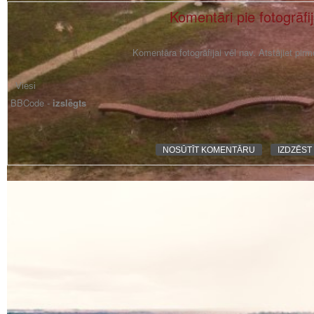
Komentāri pie fotogrāfi
Komentāra fotogrāfijai vēl nav. Atstājiet pir
BBCode -
izslēgts