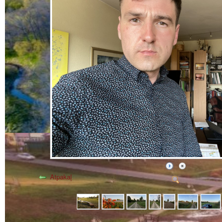
Atpakaļ