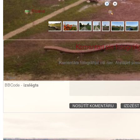
Atpakaļ
Komentāri pie fotogrāfi
Komentāra fotogrāfijai vēl nav. Atstājiet pir
BBCode -
izslēgts