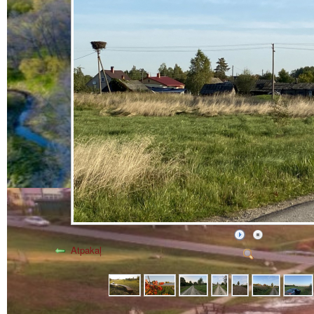
Atpakaļ