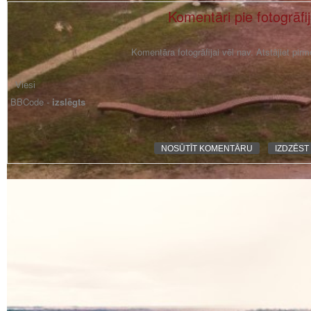
Komentāri pie fotogrāfi
Komentāra fotogrāfijai vēl nav. Atstājiet pir
BBCode -
izslēgts