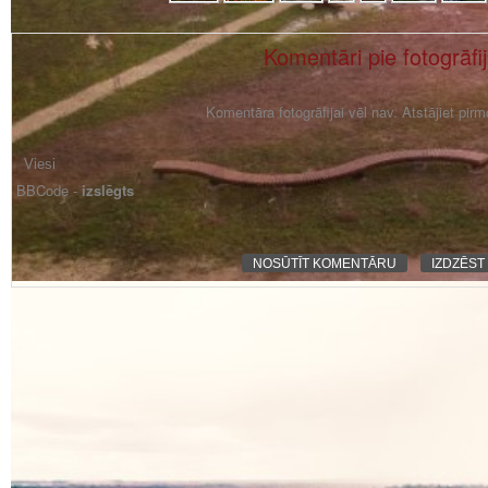
Komentāri pie fotogrāfi
Komentāra fotogrāfijai vēl nav. Atstājiet pir
BBCode -
izslēgts