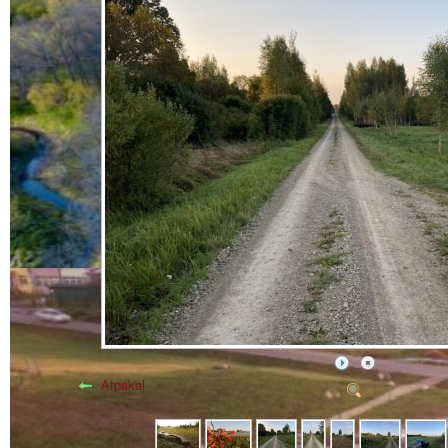
Atpakaļ