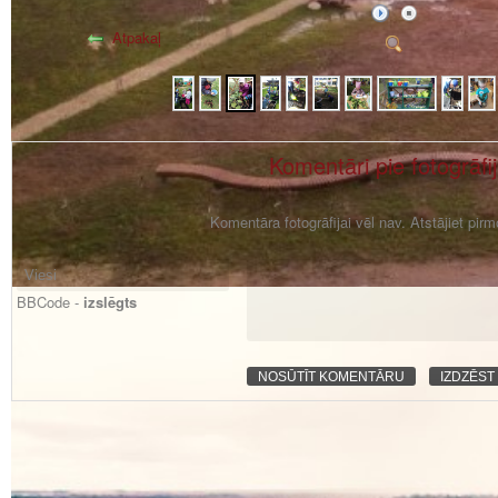
Atpakaļ
Komentāri pie fotogrāfi
Komentāra fotogrāfijai vēl nav. Atstājiet pir
BBCode -
izslēgts