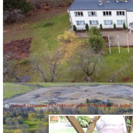
Galvenā
»
Ozolaines PII "Jāņtārpiņš" projekts "’No sēklas līdz auglim"
sēklas līdz auglim"_3