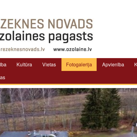
tība
Kultūra
Vietas
Fotogalerija
Apvienība
K
tas