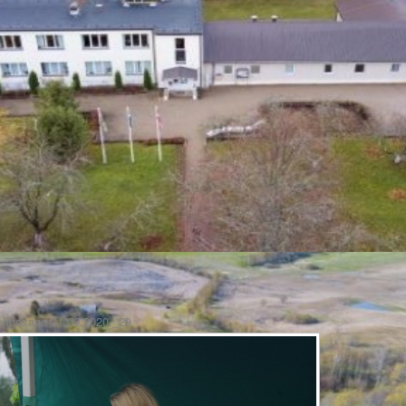
elīgošana 21.06.2020._29