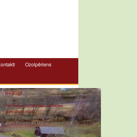
ontakti
Ozolpēriens
Svarīgi
Par Maltas apvienības pārvaldes
speciālistu atvaļi...
Vasara ir atvaļinājumu laiks, kuru
aktīvi izmanto arī Maltas apvienības
pārvaldes darbinieki [ ... ]