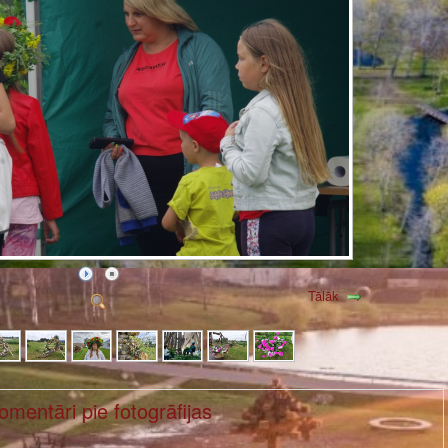
Tālāk
omentāri pie fotogrāfijas