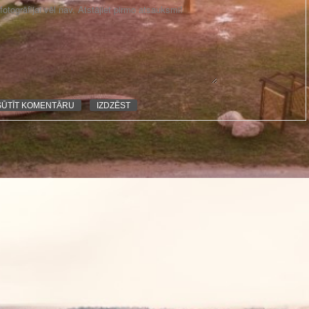
otogrāfijai vēl nav. Atstājiet pirmo atsauksmi!