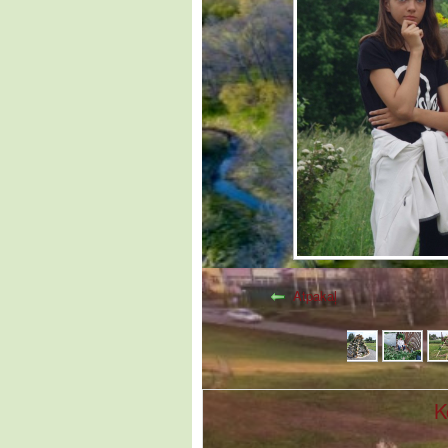
Atpakaļ
K