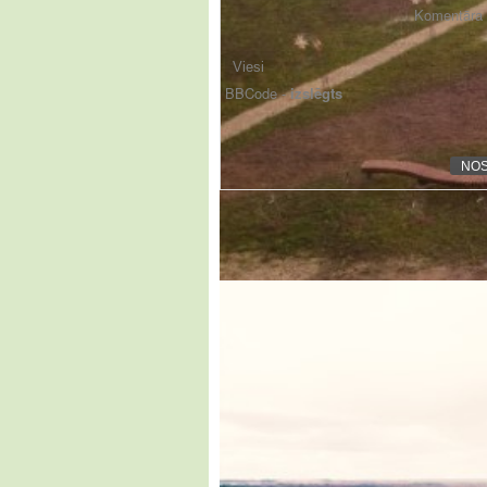
Komentāra f
BBCode -
izslēgts