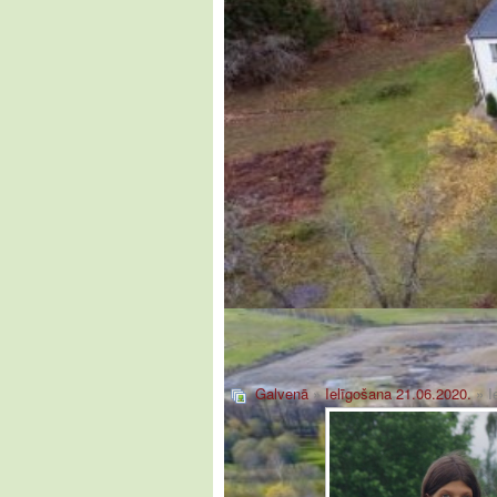
Galvenā
»
Ielīgošana 21.06.2020.
» I