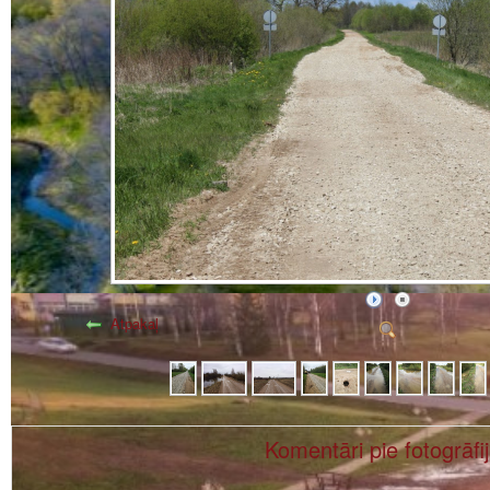
Atpakaļ
Komentāri pie fotogrāfi