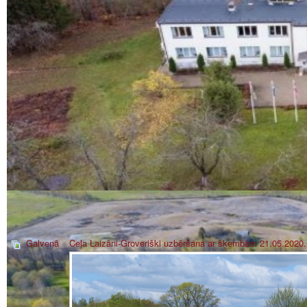
Galvenā
»
Ceļa Laizāni-Groveriški uzbēršana ar šķembām 21.05.2020.