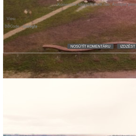
Komentāra fotogrāfijai vēl nav. Atstājiet pir
BBCode -
izslēgts