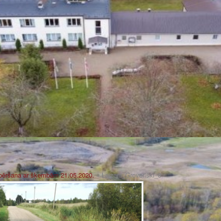
zbēršana ar šķembām 21.05.2020.
» Laizani_Groveriški_8