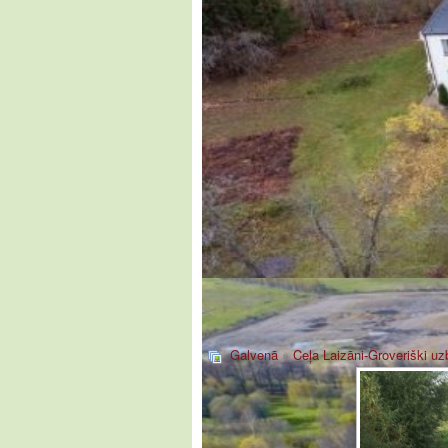
Galvenā
»
Ceļa Laizāni-Groveriški u