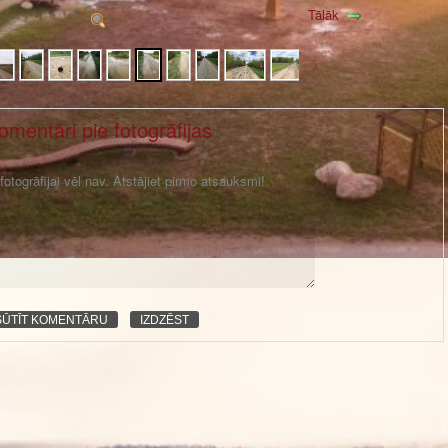
Tālāk
omentāri pie fotogrāfijas
otogrāfijai vēl nav. Atstājiet pirmo atsauksmi!