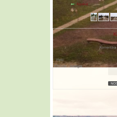
Atpakaļ
K
Komentāra f
BBCode -
izslēgts