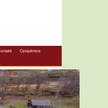
ontakti
Ozolpēriens
Svarīgi
Par Maltas apvienības pārvaldes
speciālistu atvaļi...
Vasara ir atvaļinājumu laiks, kuru
aktīvi izmanto arī Maltas apvienības
pārvaldes darbinieki [ ... ]