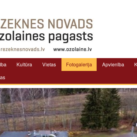
tība
Kultūra
Vietas
Fotogalerija
Apvienība
K
tas